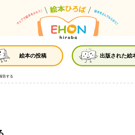
絵
絵本の投稿
出版された絵
報告する
る