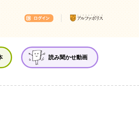
本ひろば
本
読み聞かせ動画