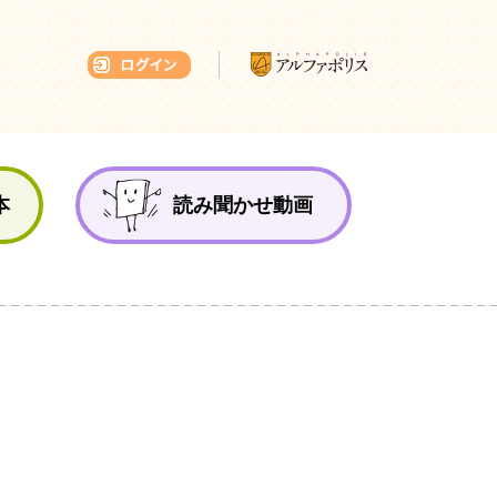
本ひろば
本
読み聞かせ動画