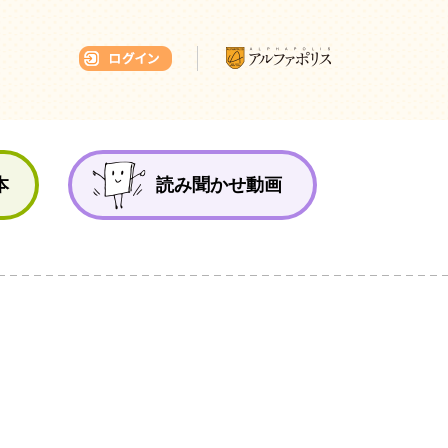
本ひろば
本
読み聞かせ動画