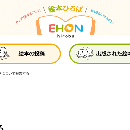
絵
絵本の投稿
出版された絵
本について報告する
る