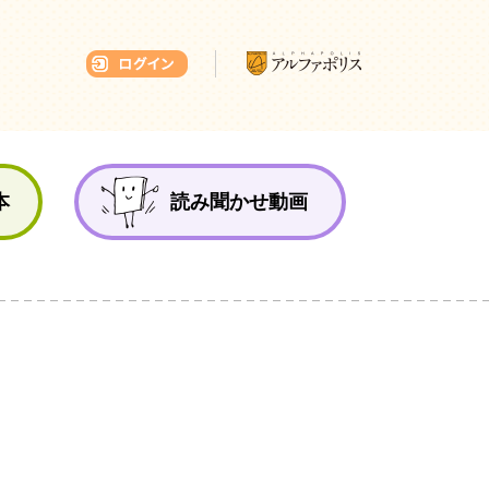
本ひろば
本
読み聞かせ動画