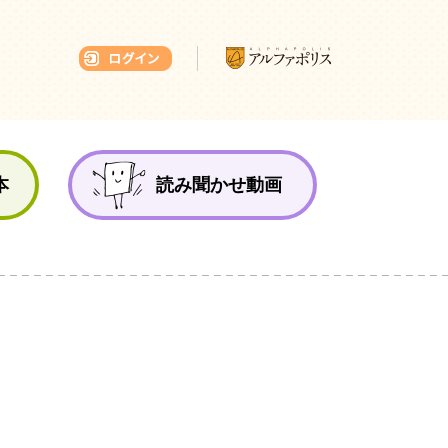
本ひろば
本
読み聞かせ動画