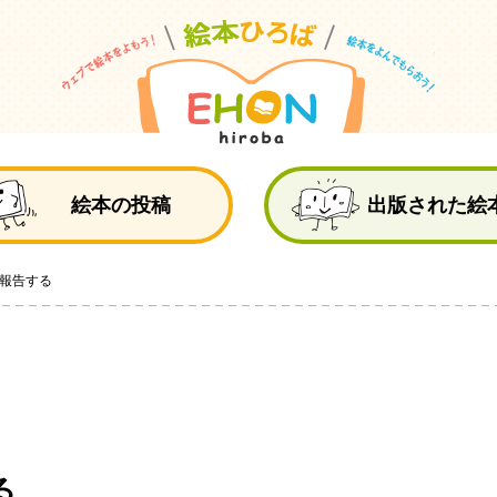
絵
絵本の投稿
出版された絵
報告する
る