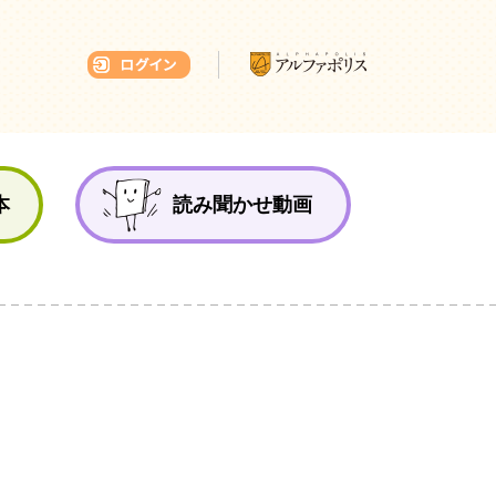
本ひろば
本
読み聞かせ動画