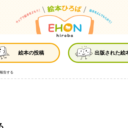
絵
絵本の投稿
出版された絵
報告する
る