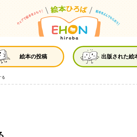
絵
絵本の投稿
出版された絵
する
る