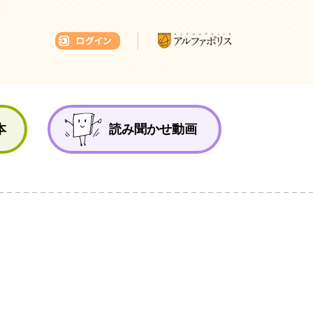
本ひろば
本
読み聞かせ動画