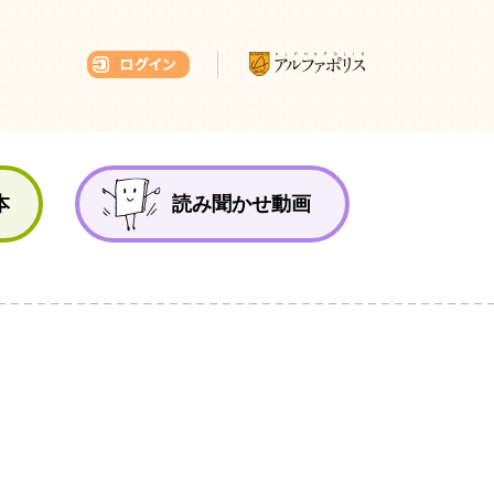
本ひろば
本
読み聞かせ動画