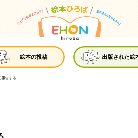
絵
絵本の投稿
出版された絵
て報告する
る