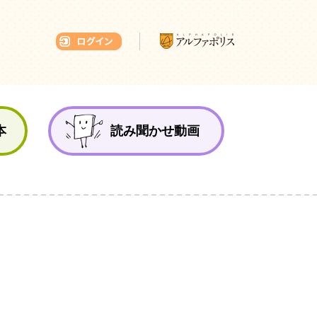
本ひろば
本
読み聞かせ動画