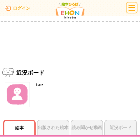
絵本ひろば
ログイン
近況ボード
tae
出版された絵本
読み聞かせ動画
近況ボード
絵本