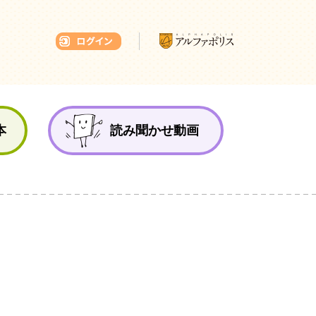
本ひろば
本
読み聞かせ動画