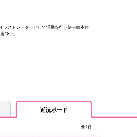
、イラストレーターとして活動を行う傍ら絵本作
選13回。
近況ボード
全
1
件