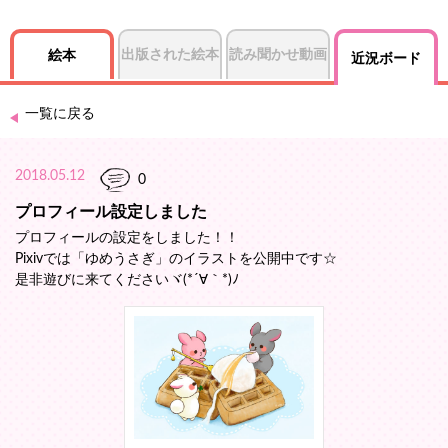
出版された絵本
読み聞かせ動画
絵本
近況ボード
一覧に戻る
2018.05.12
0
プロフィール設定しました
プロフィールの設定をしました！！
Pixivでは「ゆめうさぎ」のイラストを公開中です☆
是非遊びに来てくださいヾ(*´∀｀*)ﾉ