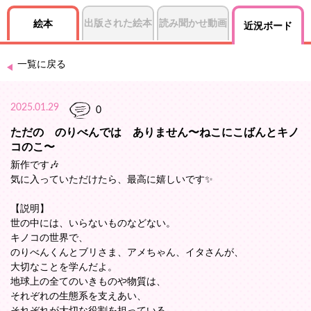
出版された絵本
読み聞かせ動画
絵本
近況ボード
一覧に戻る
2025.01.29
0
ただの のりべんでは ありません〜ねこにこばんとキノ
コのこ〜
新作です🎶
気に入っていただけたら、最高に嬉しいです✨️
【説明】
世の中には、いらないものなどない。
キノコの世界で、
のりべんくんとブリさま、アメちゃん、イタさんが、
大切なことを学んだよ。
地球上の全てのいきものや物質は、
それぞれの生態系を支えあい、