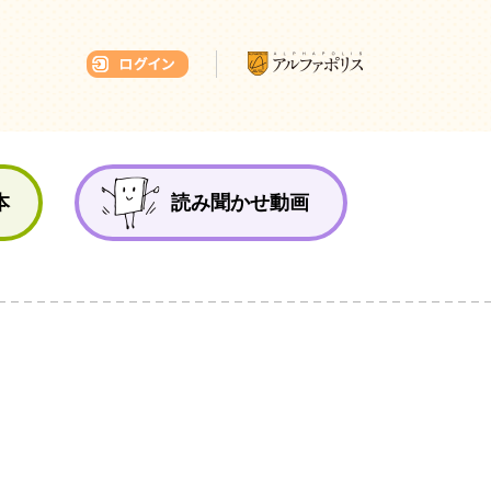
本ひろば
本
読み聞かせ動画