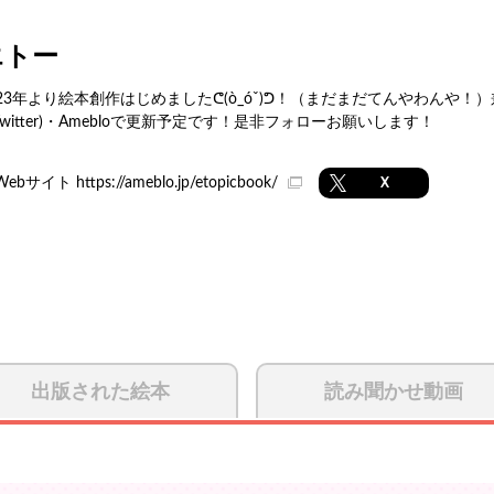
エトー
023年より絵本創作はじめましたᕦ(ò_óˇ)ᕤ！（まだまだてんやわんや
(Twitter)・Amebloで更新予定です！是非フォローお願いします！
Webサイト
https://ameblo.jp/etopicbook/
X
出版された絵本
読み聞かせ動画