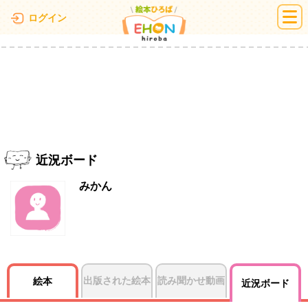
絵本ひろば
ログイン
近況ボード
みかん
出版された絵本
読み聞かせ動画
絵本
近況ボード