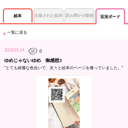
出版された絵本
読み聞かせ動画
絵本
近況ボード
一覧に戻る
2018.01.14
0
ゆめじゃないゆめ 御感想3
"とても綺麗な色合いで、次々と絵本のページを捲っていました。"